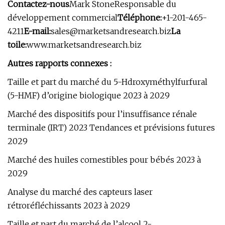
Contactez-nous
Mark StoneResponsable du
développement commercial
Téléphone:
+1-201-465-
4211
E-mail:
sales@marketsandresearch.biz
La
toile:
www.marketsandresearch.biz
Autres rapports connexes :
Taille et part du marché du 5-Hdroxyméthylfurfural
(5-HMF) d’origine biologique 2023 à 2029
Marché des dispositifs pour l’insuffisance rénale
terminale (IRT) 2023 Tendances et prévisions futures
2029
Marché des huiles comestibles pour bébés 2023 à
2029
Analyse du marché des capteurs laser
rétroréfléchissants 2023 à 2029
Taille et part du marché de l’alcool 2-