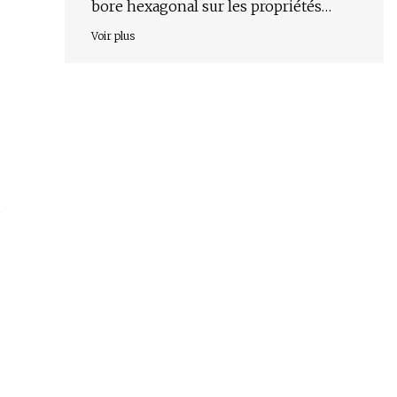
bore hexagonal sur les propriétés
thermiques/mécaniques/morphologiques
Voir plus
du nanocomposite de caoutchouc de
silicium