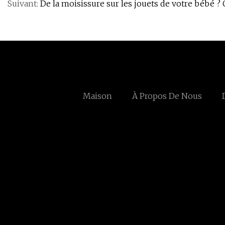
Suivant:
De la moisissure sur les jouets de votre bébé ?
Maison
À Propos De Nous